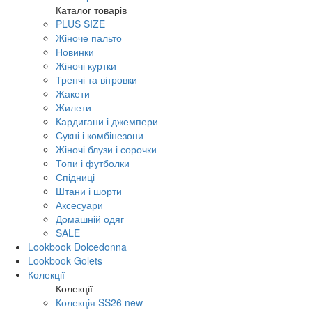
Каталог товарів
PLUS SIZE
Жіноче пальто
Новинки
Жіночі куртки
Тренчі та вітровки
Жакети
Жилети
Кардигани і джемпери
Сукні і комбінезони
Жіночі блузи і сорочки
Топи і футболки
Спідниці
Штани і шорти
Аксесуари
Домашній одяг
SALE
Lookbook Dolcedonna
Lookbook Golets
Колекції
Колекції
Колекція SS26 new