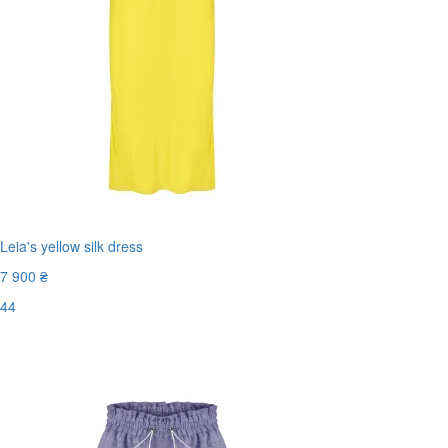
Leia's yellow silk dress
7 900 ₴
44
Останній розмір