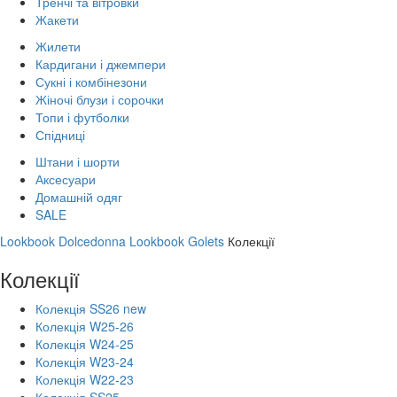
Тренчі та вітровки
Жакети
Жилети
Кардигани і джемпери
Сукні і комбінезони
Жіночі блузи і сорочки
Топи і футболки
Спідниці
Штани і шорти
Аксесуари
Домашній одяг
SALE
Lookbook Dolcedonna
Lookbook Golets
Колекції
Колекції
Колекція SS26 new
Колекція W25-26
Колекція W24-25
Колекція W23-24
Колекція W22-23