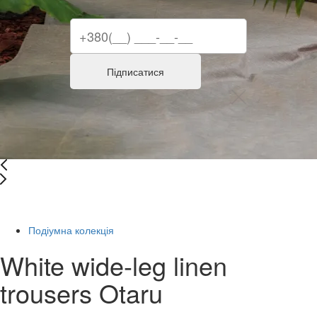
Підписатися
Останній розмір
Подіумна колекція
White wide-leg linen
trousers Otaru