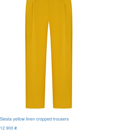
Siesta yellow linen cropped trousers
12 900 ₴