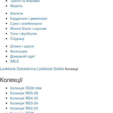
Тренчі та вітровки
Жакети
Жилети
Кардигани і джемпери
Сукні і комбінезони
Жіночі блузи і сорочки
Топи і футболки
Спідниці
Штани і шорти
Аксесуари
Домашній одяг
SALE
Lookbook Dolcedonna
Lookbook Golets
Колекції
Колекції
Колекція SS26 new
Колекція W25-26
Колекція W24-25
Колекція W23-24
Колекція W22-23