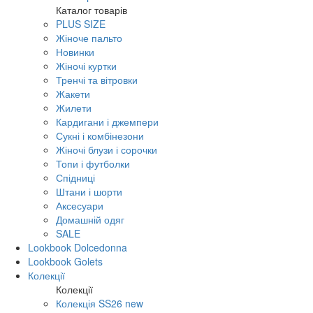
Каталог товарів
PLUS SIZE
Жіноче пальто
Новинки
Жіночі куртки
Тренчі та вітровки
Жакети
Жилети
Кардигани і джемпери
Сукні і комбінезони
Жіночі блузи і сорочки
Топи і футболки
Спідниці
Штани і шорти
Аксесуари
Домашній одяг
SALE
Lookbook Dolcedonna
Lookbook Golets
Колекції
Колекції
Колекція SS26 new