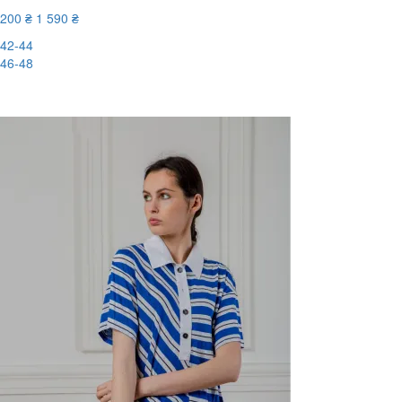
200 ₴
1 590 ₴
42-44
46-48
-88%