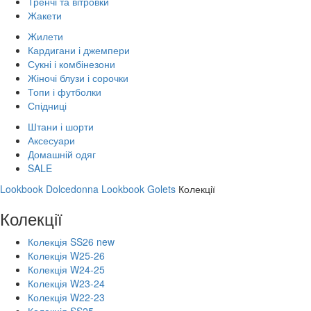
Тренчі та вітровки
Жакети
Жилети
Кардигани і джемпери
Сукні і комбінезони
Жіночі блузи і сорочки
Топи і футболки
Спідниці
Штани і шорти
Аксесуари
Домашній одяг
SALE
Lookbook Dolcedonna
Lookbook Golets
Колекції
Колекції
Колекція SS26 new
Колекція W25-26
Колекція W24-25
Колекція W23-24
Колекція W22-23