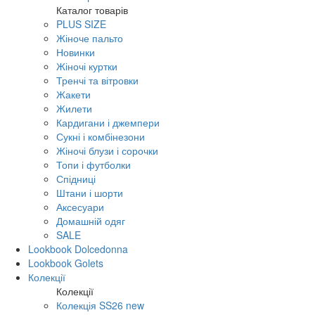
Каталог товарів
PLUS SIZE
Жіноче пальто
Новинки
Жіночі куртки
Тренчі та вітровки
Жакети
Жилети
Кардигани і джемпери
Сукні і комбінезони
Жіночі блузи і сорочки
Топи і футболки
Спідниці
Штани і шорти
Аксесуари
Домашній одяг
SALE
Lookbook Dolcedonna
Lookbook Golets
Колекції
Колекції
Колекція SS26 new