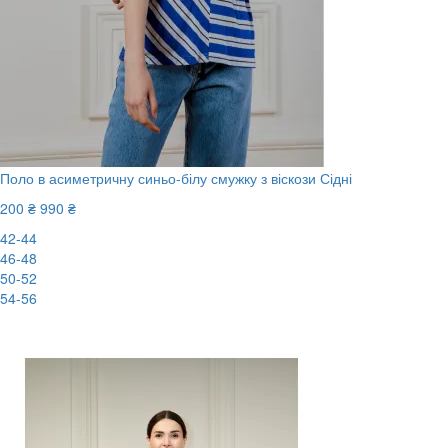
Поло в асиметричну синьо-білу смужку з віскози Сідні
200 ₴
990 ₴
42-44
46-48
50-52
54-56
-80%