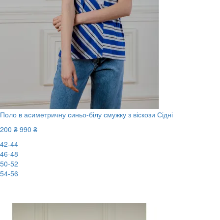
Поло в асиметричну синьо-білу смужку з віскози Сідні
200 ₴
990 ₴
42-44
46-48
50-52
54-56
-80%