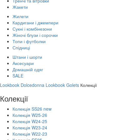
Тренчі та вітровки
Жакети
Жилети
Кардигани і джемпери
Сукні і комбінезони
Жіночі блузи і сорочки
Топи і футболки
Спідниці
Штани і шорти
Аксесуари
Домашній одяг
SALE
Lookbook Dolcedonna
Lookbook Golets
Колекції
Колекції
Колекція SS26 new
Колекція W25-26
Колекція W24-25
Колекція W23-24
Колекція W22-23