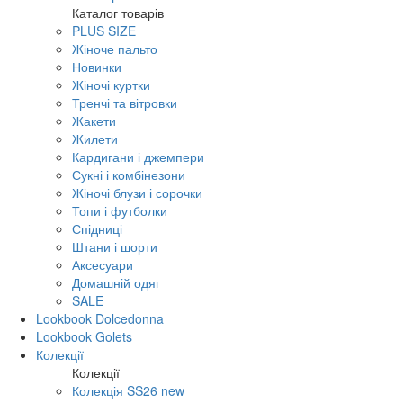
Каталог товарів
PLUS SIZE
Жіноче пальто
Новинки
Жіночі куртки
Тренчі та вітровки
Жакети
Жилети
Кардигани і джемпери
Сукні і комбінезони
Жіночі блузи і сорочки
Топи і футболки
Спідниці
Штани і шорти
Аксесуари
Домашній одяг
SALE
Lookbook Dolcedonna
Lookbook Golets
Колекції
Колекції
Колекція SS26 new