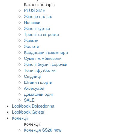
Каталог товарів
PLUS SIZE
Жіноче пальто
Новинки
Жіночі куртки
Тренчі та вітровки
Жакети
Жилети
Кардигани і джемпери
Сукні і комбінезони
Жіночі блузи і сорочки
Топи і футболки
Спідниці
Штани і шорти
Аксесуари
Домашній одяг
SALE
Lookbook Dolcedonna
Lookbook Golets
Колекції
Колекції
Колекція SS26 new