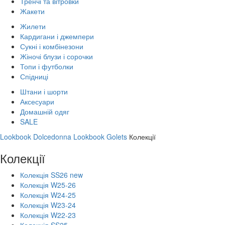
Тренчі та вітровки
Жакети
Жилети
Кардигани і джемпери
Сукні і комбінезони
Жіночі блузи і сорочки
Топи і футболки
Спідниці
Штани і шорти
Аксесуари
Домашній одяг
SALE
Lookbook Dolcedonna
Lookbook Golets
Колекції
Колекції
Колекція SS26 new
Колекція W25-26
Колекція W24-25
Колекція W23-24
Колекція W22-23