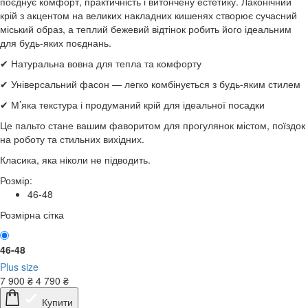
поєднує комфорт, практичність і витончену естетику. Лаконічний
крій з акцентом на великих накладних кишенях створює сучасний
міський образ, а теплий бежевий відтінок робить його ідеальним
для будь-яких поєднань.
✔ Натуральна вовна для тепла та комфорту
✔ Універсальний фасон — легко комбінується з будь-яким стилем
✔ М’яка текстура і продуманий крій для ідеальної посадки
Це пальто стане вашим фаворитом для прогулянок містом, поїздок
на роботу та стильних вихідних.
Класика, яка ніколи не підводить.
Розмір:
46-48
Розмірна сітка
46-48
Plus size
7 900
₴
4 790
₴
Купити