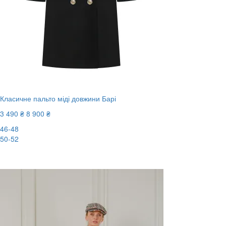
Класичне пальто міді довжини Барі
3 490 ₴
8 900 ₴
46-48
50-52
-61%