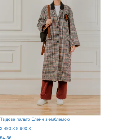
Твідове пальто Елейн з емблемою
3 490 ₴
8 900 ₴
54-56