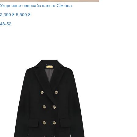
Укорочене оверсайз пальто Сіміона
2 390 ₴
5 500 ₴
48-52
Останній розмір
-57%