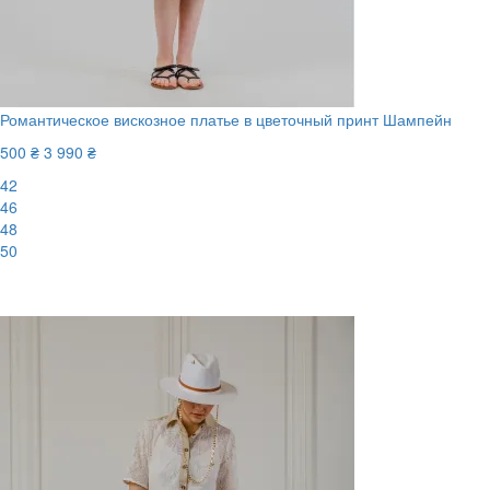
Романтическое вискозное платье в цветочный принт Шампейн
500 ₴
3 990 ₴
42
46
48
50
-88%