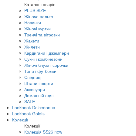
Каталог товарів
PLUS SIZE
Жіноче пальто
Новинки
Жіночі куртки
Тренчі та вітровки
Жакети
Жилети
Кардигани і джемпери
Сукні і комбінезони
Жіночі блузи і сорочки
Топи і футболки
Спідниці
Штани і шорти
Аксесуари
Домашній одяг
SALE
Lookbook Dolcedonna
Lookbook Golets
Колекції
Колекції
Колекція SS26 new