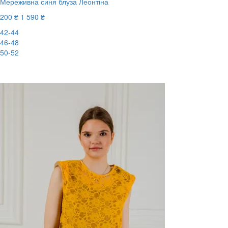
Мереживна синя блуза Леонтіна
200 ₴
1 590 ₴
42-44
46-48
50-52
-88%