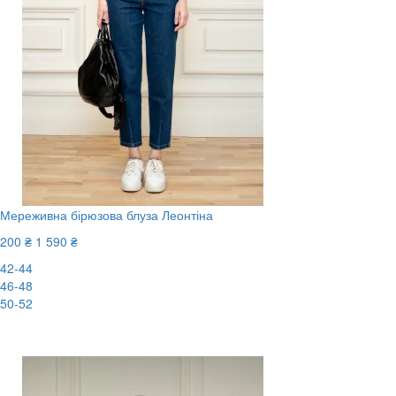
Мереживна бірюзова блуза Леонтіна
200 ₴
1 590 ₴
42-44
46-48
50-52
-88%