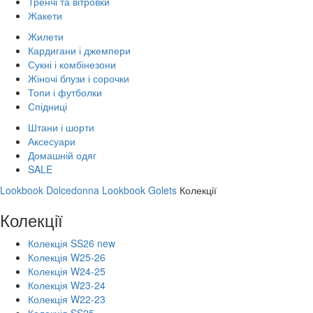
Тренчі та вітровки
Жакети
Жилети
Кардигани і джемпери
Сукні і комбінезони
Жіночі блузи і сорочки
Топи і футболки
Спідниці
Штани і шорти
Аксесуари
Домашній одяг
SALE
Lookbook Dolcedonna
Lookbook Golets
Колекції
Колекції
Колекція SS26 new
Колекція W25-26
Колекція W24-25
Колекція W23-24
Колекція W22-23