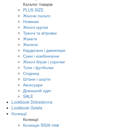
Каталог товарів
PLUS SIZE
Жіноче пальто
Новинки
Жіночі куртки
Тренчі та вітровки
Жакети
Жилети
Кардигани і джемпери
Сукні і комбінезони
Жіночі блузи і сорочки
Топи і футболки
Спідниці
Штани і шорти
Аксесуари
Домашній одяг
SALE
Lookbook Dolcedonna
Lookbook Golets
Колекції
Колекції
Колекція SS26 new