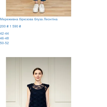
Мереживна бірюзова блуза Леонтіна
200 ₴
1 590 ₴
42-44
46-48
50-52
-88%