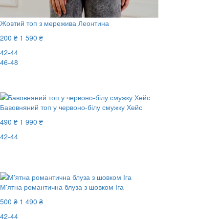
Жовтий топ з мережива Леонтина
200 ₴
1 590 ₴
42-44
46-48
-88%
Бавовняний топ у червоно-білу смужку Хейс
490 ₴
1 990 ₴
42-44
Останній розмір
-76%
М'ятна романтична блуза з шовком Іга
500 ₴
1 490 ₴
42-44