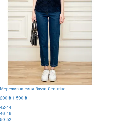
Мереживна синя блуза Леонтіна
200 ₴
1 590 ₴
42-44
46-48
50-52
-88%