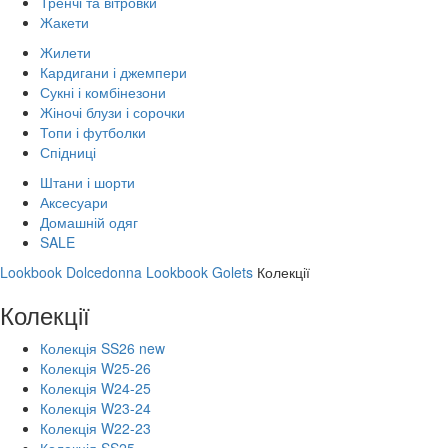
Тренчі та вітровки
Жакети
Жилети
Кардигани і джемпери
Сукні і комбінезони
Жіночі блузи і сорочки
Топи і футболки
Спідниці
Штани і шорти
Аксесуари
Домашній одяг
SALE
Lookbook Dolcedonna
Lookbook Golets
Колекції
Колекції
Колекція SS26 new
Колекція W25-26
Колекція W24-25
Колекція W23-24
Колекція W22-23